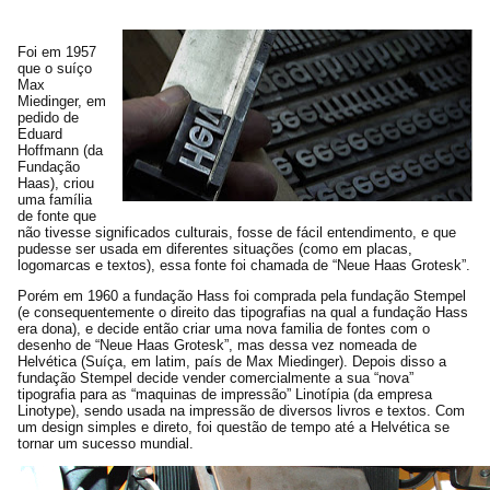
Foi em 1957
que o suíço
Max
Miedinger, em
pedido de
Eduard
Hoffmann (da
Fundação
Haas), criou
uma família
de fonte que
não tivesse significados culturais, fosse de fácil entendimento, e que
pudesse ser usada em diferentes situações (como em placas,
logomarcas e textos), essa fonte foi chamada de “Neue Haas Grotesk”.
Porém em 1960 a fundação Hass foi comprada pela fundação Stempel
(e consequentemente o direito das tipografias na qual a fundação Hass
era dona), e decide então criar uma nova familia de fontes com o
desenho de “Neue Haas Grotesk”, mas dessa vez nomeada de
Helvética (Suíça, em latim, país de Max Miedinger). Depois disso a
fundação Stempel decide vender comercialmente a sua “nova”
tipografia para as “maquinas de impressão” Linotípia (da empresa
Linotype), sendo usada na impressão de diversos livros e textos. Com
um design simples e direto, foi questão de tempo até a Helvética se
tornar um sucesso mundial.