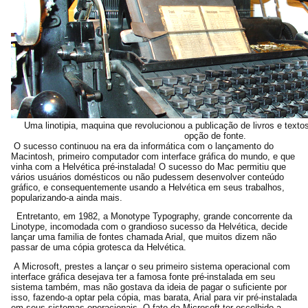
Uma linotipia, maquina que revolucionou a publicação de livros e texto
opção de fonte.
O sucesso continuou na era da informática com o lançamento do
Macintosh, primeiro computador com interface gráfica do mundo, e que
vinha com a Helvética pré-instalada! O sucesso do Mac permitiu que
vários usuários domésticos ou não pudessem desenvolver conteúdo
gráfico, e consequentemente usando a Helvética em seus trabalhos,
popularizando-a ainda mais.
Entretanto, em 1982, a Monotype Typography, grande concorrente da
Linotype, incomodada com o grandioso sucesso da Helvética, decide
lançar uma familia de fontes chamada Arial, que muitos dizem não
passar de uma cópia grotesca da Helvética.
A Microsoft, prestes a lançar o seu primeiro sistema operacional com
interface gráfica desejava ter a famosa fonte pré-instalada em seu
sistema também, mas não gostava da ideia de pagar o suficiente por
isso, fazendo-a optar pela cópia, mas barata, Arial para vir pré-instalada
em seus sistemas operacionais. O fato da Microsoft ter escolhido a