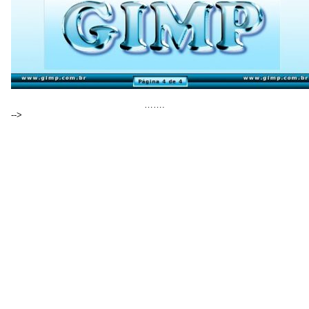
…….
-->