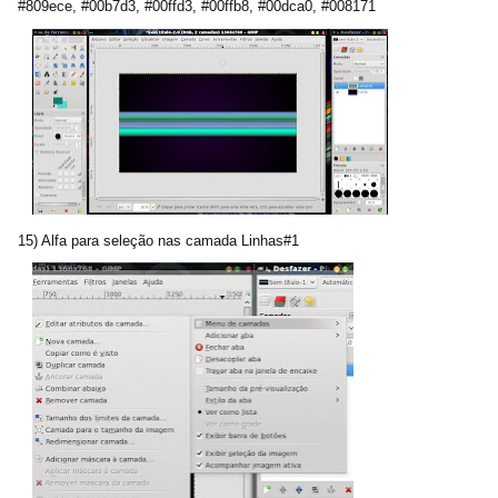
#809ece, #00b7d3, #00ffd3, #00ffb8, #00dca0, #008171
15) Alfa para seleção nas camada Linhas#1