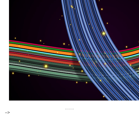
…….
-->