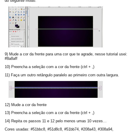
do seguinte modo:
9) Mude a cor da frente para uma cor que te agrade, nesse tutorial usei:
#8a8aff
10) Preencha a seleção com a cor da frente (ctrl + ,)
11) Faça um outro retângulo paralelo ao primeiro com outra largura.
12) Mude a cor da frente
13) Preencha a seleção com a cor da frente (ctrl + ,)
14) Repita os passos 11 e 12 pelo menos umas 10 vezes…
Cores usadas: #51bbc8, #51d8c8, #51bb74, #208a43, #308a94,