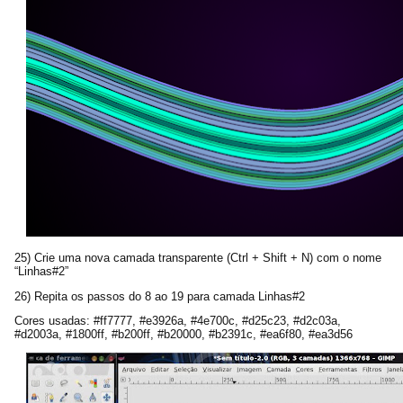
25) Crie uma nova camada transparente (Ctrl + Shift + N) com o nome
“Linhas#2”
26) Repita os passos do 8 ao 19 para camada Linhas#2
Cores usadas: #ff7777, #e3926a, #4e700c, #d25c23, #d2c03a,
#d2003a, #1800ff, #b200ff, #b20000, #b2391c, #ea6f80, #ea3d56