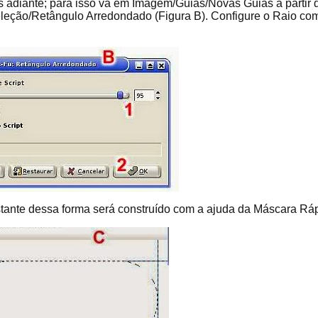
s adiante; para isso vá em Imagem/Guias/Novas Guias a partir 
leção/Retângulo Arredondado (Figura B). Configure o Raio co
estante dessa forma será construído com a ajuda da Máscara Rá