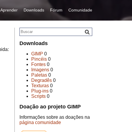
Aprender
Downloads
Fórum
Comunidade
Downloads
ida:
GIMP
0
Pincéis
0
Fontes
0
Imagens
0
Paletas
0
Degradês
0
Texturas
0
Plug-ins
0
Scripts
0
Doação ao projeto GIMP
Informações sobre as doações na
página comunidade