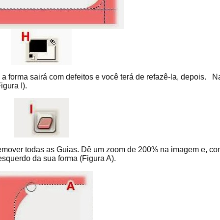
, a forma sairá com defeitos e você terá de refazê-la, depois. N
gura I).
emover todas as Guias. Dê um zoom de 200% na imagem e, co
esquerdo da sua forma (Figura A).