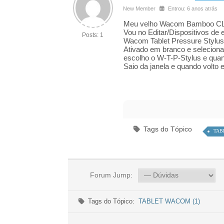
New Member
Entrou: 6 anos atrás
Meu velho Wacom Bamboo CLT 
Vou no Editar/Dispositivos de 
Posts: 1
Wacom Tablet Pressure Stylus
Ativado em branco e seleciona
escolho o W-T-P-Stylus e qu
Saio da janela e quando volto
Tags do Tópico
TAB
Forum Jump:
Tags do Tópico:
TABLET WACOM (1)