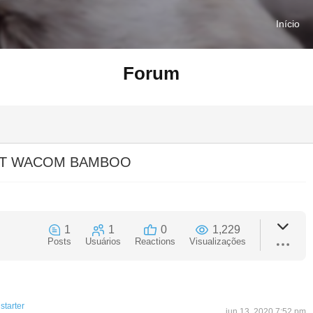
Início
Forum
ET WACOM BAMBOO
1
1
0
1,229
Posts
Usuários
Reactions
Visualizações
starter
jun 13, 2020 7:52 pm