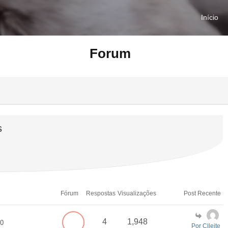
Início
Forum
s
Fórum
Respostas
Visualizações
Post Recente
4
1,948
20
Por Clleite