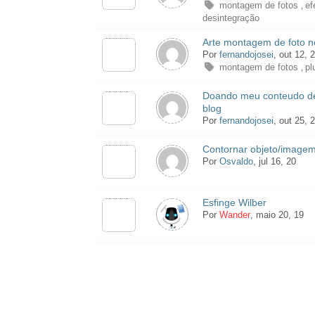
montagem de fotos
ef
,
desintegração
Arte montagem de foto n
Por
fernandojosei
, out 12, 
montagem de fotos
pl
,
Doando meu conteudo de
blog
Por
fernandojosei
, out 25, 
Contornar objeto/imagem
Por
Osvaldo
, jul 16, 20
Esfinge Wilber
Por
Wander
, maio 20, 19