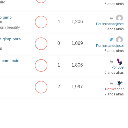
eito
6 anos atrás
o gimp
4
1,206
20
Por fernandojosei
ugin beautify
6 anos atrás
 gimp para
0
1,069
Por fernandojosei
20
6 anos atrás
 com texto
1
1,806
Por 009
6 anos atrás
2
1,997
Por Wander
7 anos atrás